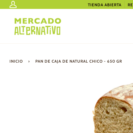
Ir
TIENDA ABIERTA
RE
Mi
directamente
cuenta
al
contenido
INICIO
›
PAN DE CAJA DE NATURAL CHICO - 650 GR