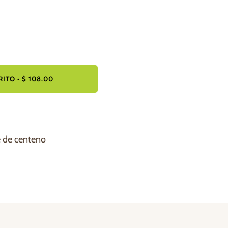
RITO
•
$ 108.00
 de centeno