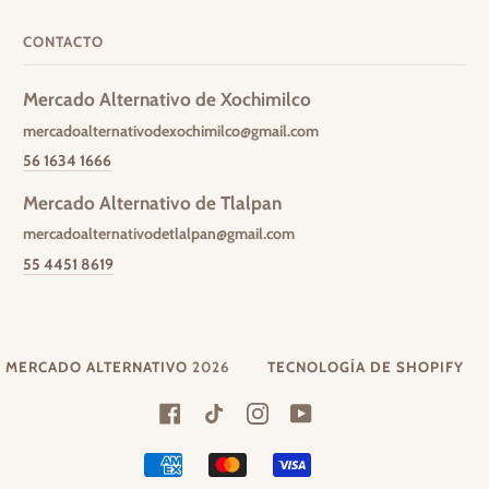
CONTACTO
Mercado Alternativo de Xochimilco
mercadoalternativodexochimilco@gmail.com
56 1634 1666
Mercado Alternativo de Tlalpan
mercadoalternativodetlalpan@gmail.com
55 4451 8619
©
MERCADO ALTERNATIVO
2026
TECNOLOGÍA DE SHOPIFY
FACEBOOK
TIKTOK
INSTAGRAM
YOUTUBE
AMERICAN
MASTER
VISA
EXPRESS