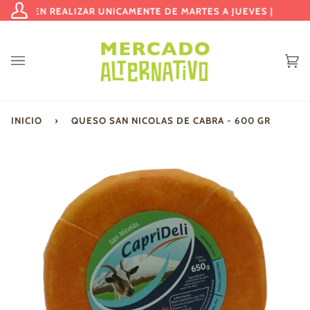
Ir
PUEDEN REALIZAR UNICAMENTE DE MARTES A JUEVES | ENTREG
Mi
directamente
cuenta
al
contenido
Ca
(0
INICIO
›
QUESO SAN NICOLAS DE CABRA - 600 GR