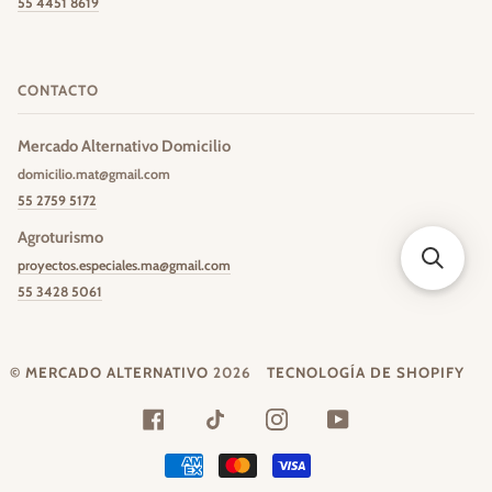
55 4451 8619
CONTACTO
Mercado Alternativo Domicilio
domicilio.mat@gmail.com
55 2759 5172
Agroturismo
proyectos.especiales.ma@gmail.com
55 3428 5061
©
MERCADO ALTERNATIVO
2026
TECNOLOGÍA DE SHOPIFY
FACEBOOK
TIKTOK
INSTAGRAM
YOUTUBE
AMERICAN
MASTER
VISA
EXPRESS