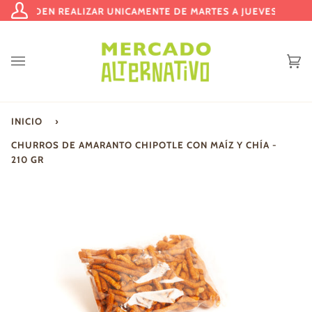
Ir
E PUEDEN REALIZAR UNICAMENTE DE MARTES A JUEVES | ENTR
Mi
directamente
cuenta
al
contenido
Ca
(0
INICIO
›
CHURROS DE AMARANTO CHIPOTLE CON MAÍZ Y CHÍA -
210 GR