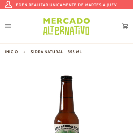
Ir
SE PUEDEN REALIZAR UNICAMENTE DE MARTES A JUEVES | ENT
Mi
directamente
cuenta
al
contenido
Ca
(0
INICIO
›
SIDRA NATURAL - 355 ML